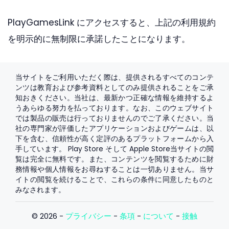
PlayGamesLink にアクセスすると、上記の利用規約
を明示的に無制限に承諾したことになります。
当サイトをご利用いただく際は、提供されるすべてのコンテ
ンツは教育および参考資料としてのみ提供されることをご承
知おきください。当社は、最新かつ正確な情報を維持するよ
うあらゆる努力を払っております。なお、このウェブサイト
では製品の販売は行っておりませんのでご了承ください。当
社の専門家が評価したアプリケーションおよびゲームは、以
下を含む、信頼性が高く定評のあるプラットフォームから入
手しています。
Play Store
そして
Apple Store
当サイトの閲
覧は完全に無料です。また、コンテンツを閲覧するために財
務情報や個人情報をお尋ねすることは一切ありません。当サ
イトの閲覧を続けることで、これらの条件に同意したものと
みなされます。
© 2026 -
プライバシー
-
条項
-
について
-
接触