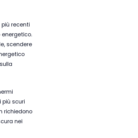
 più recenti
 energetico.
de, scendere
nergetico
sulla
hermi
i più scuri
n richiedono
scura nei