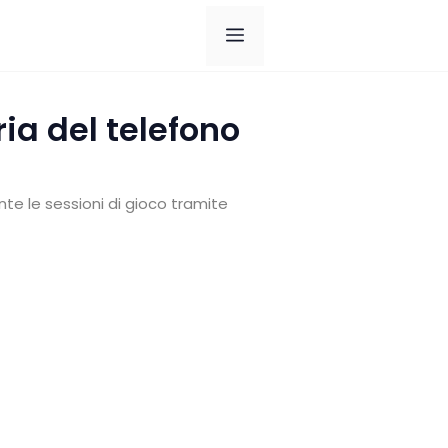
Menu
ia del telefono
te le sessioni di gioco tramite