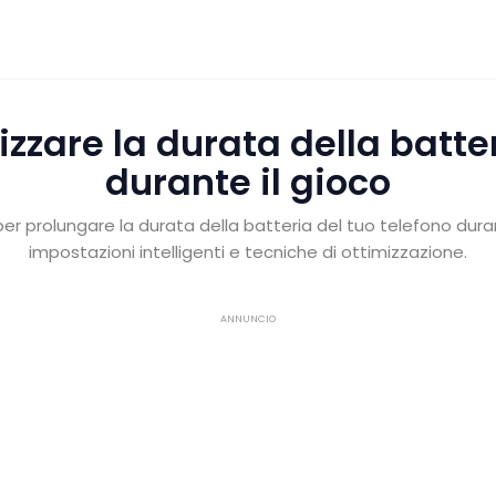
are la durata della batter
durante il gioco
r prolungare la durata della batteria del tuo telefono duran
impostazioni intelligenti e tecniche di ottimizzazione.
ANNUNCIO