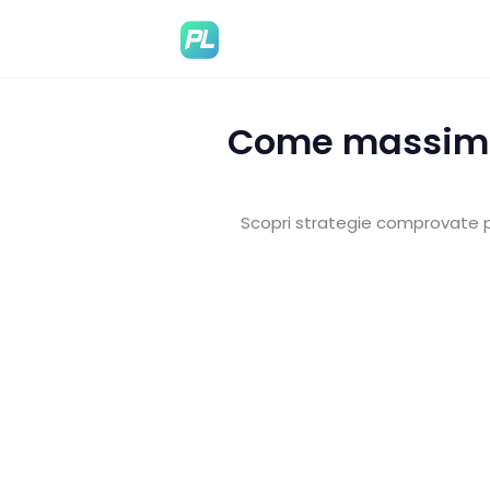
Come massimizz
Scopri strategie comprovate pe