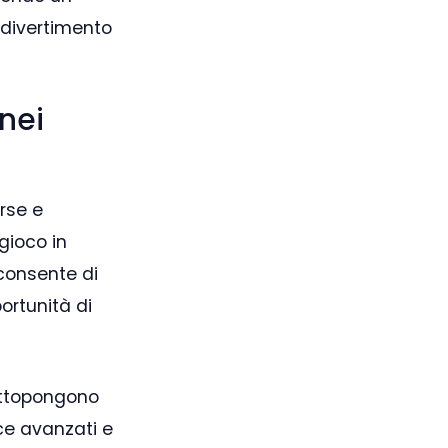
 divertimento
nei
erse e
gioco in
consente di
portunità di
ottopongono
uce avanzati e