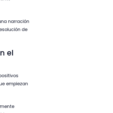
una narración
esolución de
n el
positivos
 que empiezan
almente