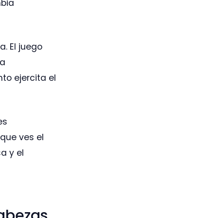
mbia
. El juego
la
o ejercita el
es
 que ves el
a y el
abezas