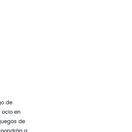
go de
ocio en
 juegos de
 pondrán a