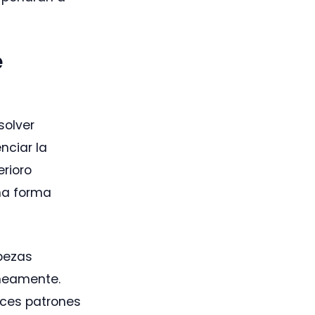
e
solver
nciar la
erioro
na forma
abezas
áneamente.
oces patrones