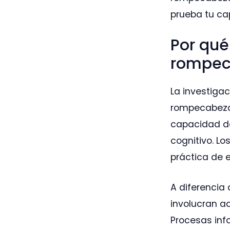
prueba tu ca
Por qué
rompec
La investiga
rompecabezas
capacidad de
cognitivo. L
práctica de ej
A diferencia
involucran a
Procesas inf