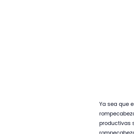
Ya sea que es
rompecabeza
productivas 
rompecabezas