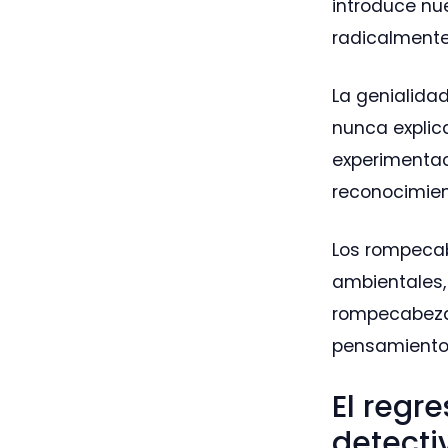
introduce nu
radicalment
La genialida
nunca explic
experimentac
reconocimien
Los rompecab
ambientales,
rompecabezas
pensamiento 
El regre
detect