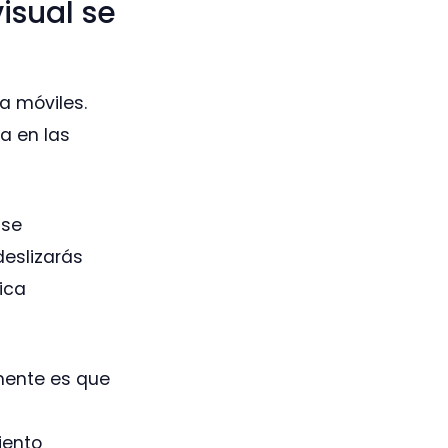
isual se
a móviles.
da en las
 se
deslizarás
ica
mente es que
iento