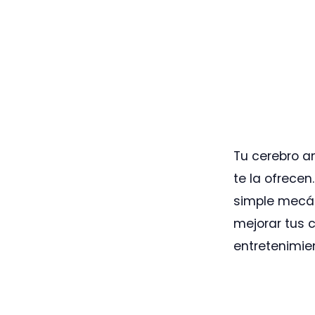
Tu cerebro a
te la ofrece
simple mecán
mejorar tus 
entretenimie