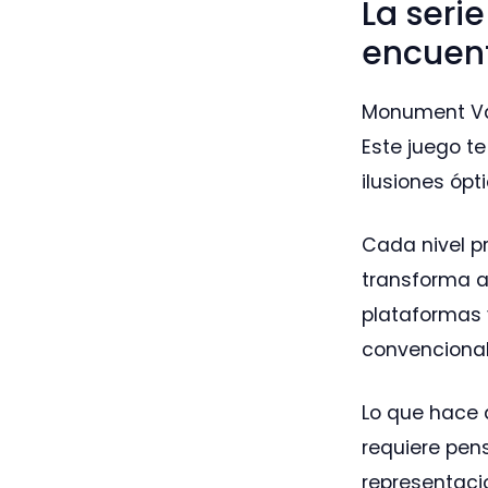
La seri
encuent
Monument Val
Este juego te
ilusiones ópt
Cada nivel p
transforma a
plataformas 
convencional
Lo que hace 
requiere pen
representaci